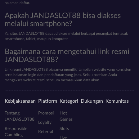
halaman daftar.
Apakah JANDASLOT88 bisa diakses
melalui smartphone?
Ya, situs JANDASLOT88 dapat diakses melalui berbagai perangkat termasuk
smartphone, tablet, maupun komputer.
Bagaimana cara mengetahui link resmi
JANDASLOT88?
Link resmi JANDASLOT88 biasanya memiliki tampilan website yang konsisten
serta halaman login dan pendaftaran yang jelas. Selalu pastikan Anda
mengakses website resmi sebelum memasukkan data akun.
Kebijaksanaan
Platform
Kategori
Dukungan
Komunitas
Tentang
Promosi
Hot
JANDASLOT88
Games
Loyalty
Responsible
Slots
Referral
Gambling
Live