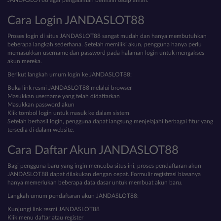
Cara Login JANDASLOT88
Proses login di situs JANDASLOT88 sangat mudah dan hanya membutuhkan
beberapa langkah sederhana. Setelah memiliki akun, pengguna hanya perlu
memasukkan username dan password pada halaman login untuk mengakses
akun mereka.
Berikut langkah umum login ke JANDASLOT88:
Buka link resmi JANDASLOT88 melalui browser
Masukkan username yang telah didaftarkan
Masukkan password akun
Klik tombol login untuk masuk ke dalam sistem
Setelah berhasil login, pengguna dapat langsung menjelajahi berbagai fitur yang
tersedia di dalam website.
Cara Daftar Akun JANDASLOT88
Bagi pengguna baru yang ingin mencoba situs ini, proses pendaftaran akun
JANDASLOT88 dapat dilakukan dengan cepat. Formulir registrasi biasanya
hanya memerlukan beberapa data dasar untuk membuat akun baru.
Langkah umum pendaftaran akun JANDASLOT88:
Kunjungi link resmi JANDASLOT88
Klik menu daftar atau register