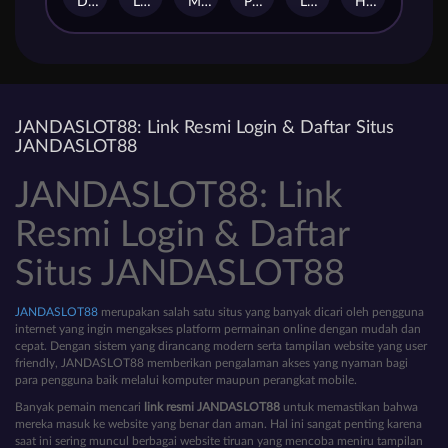
Dino Drop
Lucky Dog
Master Gems
Plushie Wins
Lucky Dice
Happy Nets
JANDASLOT88: Link Resmi Login & Daftar Situs
JANDASLOT88
JANDASLOT88: Link
Resmi Login & Daftar
Situs JANDASLOT88
JANDASLOT88
merupakan salah satu situs yang banyak dicari oleh pengguna
internet yang ingin mengakses platform permainan online dengan mudah dan
cepat. Dengan sistem yang dirancang modern serta tampilan website yang user
friendly, JANDASLOT88 memberikan pengalaman akses yang nyaman bagi
para pengguna baik melalui komputer maupun perangkat mobile.
Banyak pemain mencari
link resmi JANDASLOT88
untuk memastikan bahwa
mereka masuk ke website yang benar dan aman. Hal ini sangat penting karena
saat ini sering muncul berbagai website tiruan yang mencoba meniru tampilan