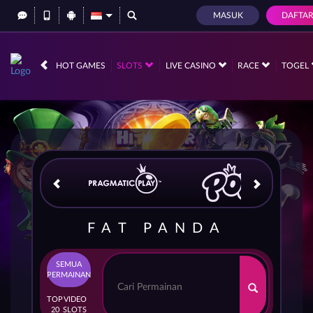
MASUK
DAFTA
IDR
12,732,722,
HOT GAMES
SLOTS
LIVE CASINO
RACE
TOGEL
FAT PANDA
SEMUA
PERMAINAN
TOP
VIDEO
20
SLOTS