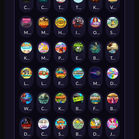
Chaos Crew
Cubes 2
Tai The Toad
The Respinners
Klowns
Vending Machine
Mystery Motel
Mayan Stackways
Harvest Wilds
Immortal Desire
Orb of Destiny
Stack'em
Keep 'em Cool
Magic Piggy
Pug Life
Eye of the Panda
Beast Below
Temple of Torment
Le Pharaoh
Let It Snow
Fear the Dark
Cash Compass
Miami Multiplier
Double Rainbow
Warrior Ways
Cursed Seas
King Carrot
Break Bones
Forest Fortune
Buffalo Stack'n'Sync
Dark Summoning
Cloud Princess
Shaolin Master
Book of Time
Drop'em
Jelly Slice