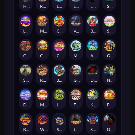
Hand of Anubis
Rise of Fortuna
LE FOOTBALL FAN
LE HOOLIGAN
Life and Death
Shadow Treasure
Lucky Multifruit
Merlin's Mania
Chicken Man
Valhalla: Wild Winter
Blaze Buddies
Sticky Candyland
Crystal Robot
Coop Clash
Chocolate Rocket
Marlin Masters Atlantis
Aliens Among Us
Grug Make Fire
Sand and Ashes
Red Rascal™
3 Cursed Chests™
Great Game Rockies
Death Becomes You
Nitro Nights
Dandy Diamonds
Max Win Machine
Le Prechaun
Fred's Food Truck
Keep 'em
Piggy Cluster Hunt
Barrel Bonanza
Wild Dojo Strike
Space Zoo
Junkyard Kings
Shadow Strike
Dark Spiral