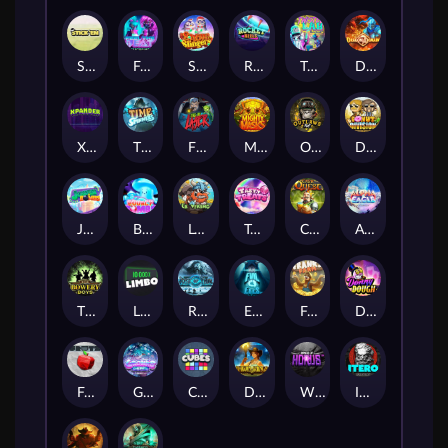
Stick'em
Feel The Beat
Snow Slingers
Rocket Reels
Twisted Lab
Dragon’s Domain
Xpander
Time Spinners
Fire My Laser
Mighty Masks
Outlasw Inc
Donut Division
Joker Bombs
BOUNCY BOMBS
Le Viking
Tasty Treats
Cash Quest
Alpha Eagle
The Bowery Boys
Limbo
Rise of Ymir
Evil Eyes
Frank's Farm
DONNY DOUGH
Frutz
Gronk's Gems
Cubes
Dawn of Kings
Wings of Horus
ITERO