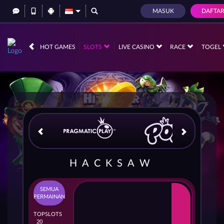
MASUK
DAFTA
IDR
12,733,022,
HOT GAMES
SLOTS
LIVE CASINO
RACE
TOGEL
HACKSAW
SEMUA
PERMAINAN
TOP
SLOTS
20