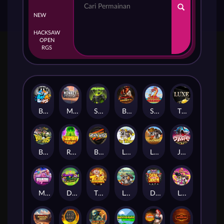
NEW
HACKSAW
OPEN
RGS
Beam Boys
Monkey Frenzy 2: Boss is Here!
Spinman
BULLETS AND BOUNTY
SMOKING DRAGON
The Luxe
BASH BROS
Ronin Stackways
Born Wild
LE ZEUS
LE COWBOY
JAWS OF JUSTICE
MIAMI MAYHEM
DONNY AND DANNY
TIGER LEGENDS
Le Fisherman
DEAL WITH DEATH
LE KING