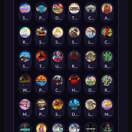
Superstar Sevens
PRAY FOR SIX
Danny Dollar
TOSHI WAYS CLUB
CIRCLE OF LIFE
ARMY OF ARES
RAINBOW PRINCESS
STEAMRUNNERS
SUN PRINCESS
SPEAR OF ATHENA
LE SANTA
CHAOS CREW 3
STORMBORN
THE WILDWOOD CURSE
Ultimate Slot of America
Reign of Rome
Le Bandit
Rad Maxx
Wanted Dead or a Wild
Phoenix
Cash Crew
Hounds Of Hell
Divine Drop
RIP City
Munchy Milo
Power of 10
Strength Of Hercules
Dynasty of Death
Le Digger
Magic Piggy OG