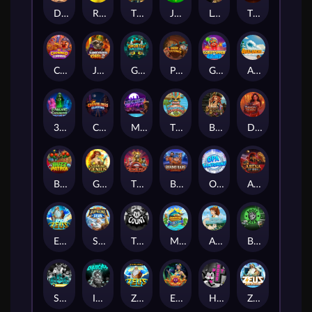
Darkside Prairie: Magical Beast
Raidmark
The Lost Book of Mummy’s Curse
Jumpasaurs
Leatherheads
The Jack & Rose
Crowned Corners
Junkyard Kings 2
Ghostly Hallows
Peek & Pounce
Gobstopper Grind
Avalanche
3 Arcane Cauldrons
Crownlings Clusters
Midnight Mirage
Tikitopia BoosterBelt
Bonnie's Buccaneers
Demon Queen
Buzz Patrol
Gearlab Genius
The Crime File
Behind Bars: Masterplan
Opa Santorini!
Arena of Iron
Epic Ze Zeus
Supreme Zeus
THE COUNT
MARLIN MASTERS: THE BIG HAUL
Aiko and the Wind Spirit
Booze Bash
SixSixSix
Invictus
Ze Zeus
Eye of Medusa
Hot Ross
Zeus Ze Zecond