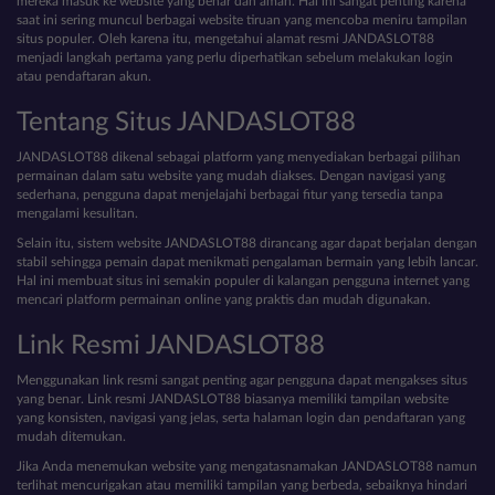
mereka masuk ke website yang benar dan aman. Hal ini sangat penting karena
saat ini sering muncul berbagai website tiruan yang mencoba meniru tampilan
situs populer. Oleh karena itu, mengetahui alamat resmi JANDASLOT88
menjadi langkah pertama yang perlu diperhatikan sebelum melakukan login
atau pendaftaran akun.
Tentang Situs JANDASLOT88
JANDASLOT88 dikenal sebagai platform yang menyediakan berbagai pilihan
permainan dalam satu website yang mudah diakses. Dengan navigasi yang
sederhana, pengguna dapat menjelajahi berbagai fitur yang tersedia tanpa
mengalami kesulitan.
Selain itu, sistem website JANDASLOT88 dirancang agar dapat berjalan dengan
stabil sehingga pemain dapat menikmati pengalaman bermain yang lebih lancar.
Hal ini membuat situs ini semakin populer di kalangan pengguna internet yang
mencari platform permainan online yang praktis dan mudah digunakan.
Link Resmi JANDASLOT88
Menggunakan link resmi sangat penting agar pengguna dapat mengakses situs
yang benar. Link resmi JANDASLOT88 biasanya memiliki tampilan website
yang konsisten, navigasi yang jelas, serta halaman login dan pendaftaran yang
mudah ditemukan.
Jika Anda menemukan website yang mengatasnamakan JANDASLOT88 namun
terlihat mencurigakan atau memiliki tampilan yang berbeda, sebaiknya hindari