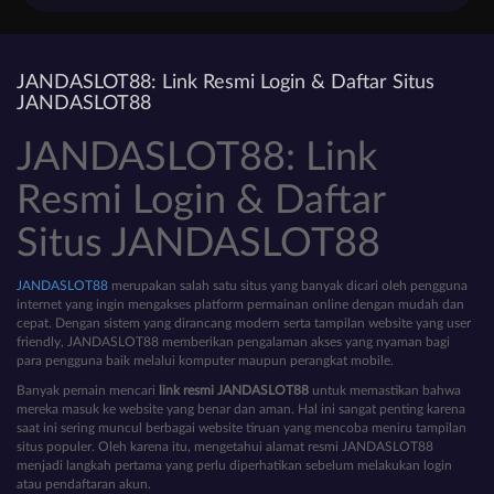
JANDASLOT88: Link Resmi Login & Daftar Situs
JANDASLOT88
JANDASLOT88: Link
Resmi Login & Daftar
Situs JANDASLOT88
JANDASLOT88
merupakan salah satu situs yang banyak dicari oleh pengguna
internet yang ingin mengakses platform permainan online dengan mudah dan
cepat. Dengan sistem yang dirancang modern serta tampilan website yang user
friendly, JANDASLOT88 memberikan pengalaman akses yang nyaman bagi
para pengguna baik melalui komputer maupun perangkat mobile.
Banyak pemain mencari
link resmi JANDASLOT88
untuk memastikan bahwa
mereka masuk ke website yang benar dan aman. Hal ini sangat penting karena
saat ini sering muncul berbagai website tiruan yang mencoba meniru tampilan
situs populer. Oleh karena itu, mengetahui alamat resmi JANDASLOT88
menjadi langkah pertama yang perlu diperhatikan sebelum melakukan login
atau pendaftaran akun.