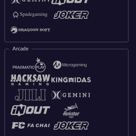
Arcade