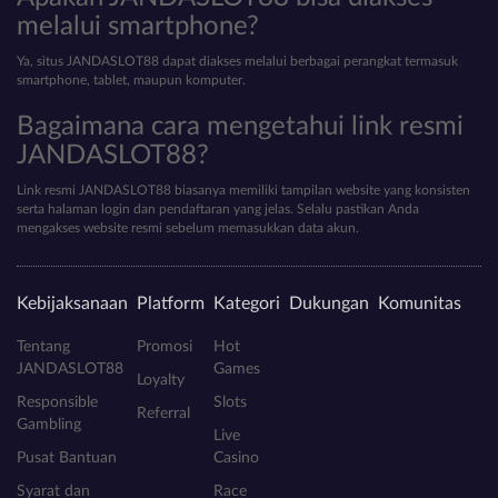
melalui smartphone?
Ya, situs JANDASLOT88 dapat diakses melalui berbagai perangkat termasuk
smartphone, tablet, maupun komputer.
Bagaimana cara mengetahui link resmi
JANDASLOT88?
Link resmi JANDASLOT88 biasanya memiliki tampilan website yang konsisten
serta halaman login dan pendaftaran yang jelas. Selalu pastikan Anda
mengakses website resmi sebelum memasukkan data akun.
Kebijaksanaan
Platform
Kategori
Dukungan
Komunitas
Tentang
Promosi
Hot
JANDASLOT88
Games
Loyalty
Responsible
Slots
Referral
Gambling
Live
Pusat Bantuan
Casino
Syarat dan
Race