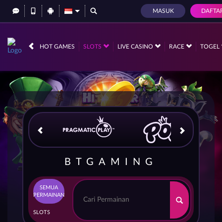
MASUK
DAFTA
IDR
12,732,755,
HOT GAMES
SLOTS
LIVE CASINO
RACE
TOGEL
BTGAMING
SEMUA
PERMAINAN
SLOTS