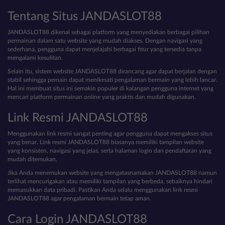
Tentang Situs JANDASLOT88
JANDASLOT88 dikenal sebagai platform yang menyediakan berbagai pilihan
permainan dalam satu website yang mudah diakses. Dengan navigasi yang
sederhana, pengguna dapat menjelajahi berbagai fitur yang tersedia tanpa
mengalami kesulitan.
Selain itu, sistem website JANDASLOT88 dirancang agar dapat berjalan dengan
stabil sehingga pemain dapat menikmati pengalaman bermain yang lebih lancar.
Hal ini membuat situs ini semakin populer di kalangan pengguna internet yang
mencari platform permainan online yang praktis dan mudah digunakan.
Link Resmi JANDASLOT88
Menggunakan link resmi sangat penting agar pengguna dapat mengakses situs
yang benar. Link resmi JANDASLOT88 biasanya memiliki tampilan website
yang konsisten, navigasi yang jelas, serta halaman login dan pendaftaran yang
mudah ditemukan.
Jika Anda menemukan website yang mengatasnamakan JANDASLOT88 namun
terlihat mencurigakan atau memiliki tampilan yang berbeda, sebaiknya hindari
memasukkan data pribadi. Pastikan Anda selalu menggunakan link resmi
JANDASLOT88 agar pengalaman bermain tetap aman.
Cara Login JANDASLOT88