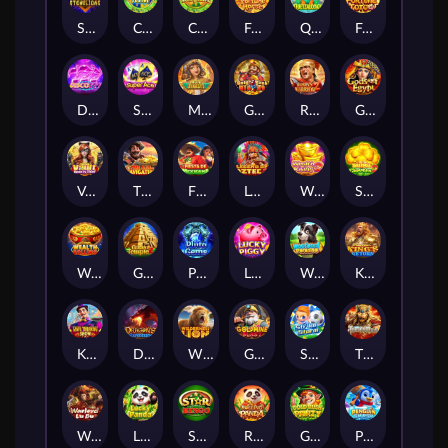
Stonelions
Crazy ATM
Crazy Money Rolling
Fortune Horse
Quetzalcoatl
Fortune Toto 4D
DISCO 777
Super Ace
MEOW DYNASTY
Gold Rush Blast
ROMAN WARRIOR2
Gods of Egypt
Vault Beauty Thief
The Age Of Navigation
Fiesta de Mexicana
Legend of Aztec2
Wealth Rising 2
Super Clovers 2
Wealth Rolling
Golden Temple2
Pluto Gems
Lucky Piggy
Woof-woof Paradise
King's Return
Knife Throwing Show
Dragon's Expedition
Wilderness Lion
Goldmine Blast
Strike Storm
Thor of Mars
Warlord Lu Bu
Lucky Panda
STAR Bingo
Rolling Panda
Gold Rush Party
Penguin Smash