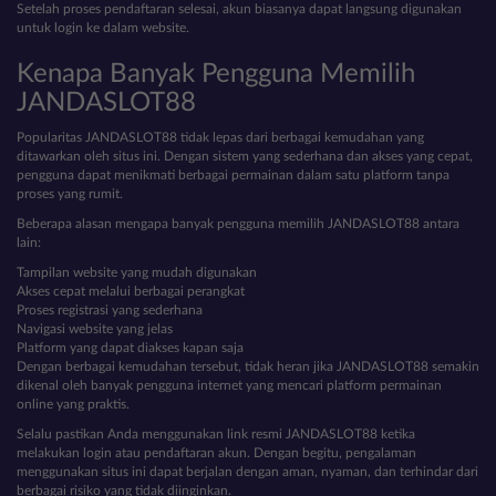
Setelah proses pendaftaran selesai, akun biasanya dapat langsung digunakan
untuk login ke dalam website.
Kenapa Banyak Pengguna Memilih
JANDASLOT88
Popularitas JANDASLOT88 tidak lepas dari berbagai kemudahan yang
ditawarkan oleh situs ini. Dengan sistem yang sederhana dan akses yang cepat,
pengguna dapat menikmati berbagai permainan dalam satu platform tanpa
proses yang rumit.
Beberapa alasan mengapa banyak pengguna memilih JANDASLOT88 antara
lain:
Tampilan website yang mudah digunakan
Akses cepat melalui berbagai perangkat
Proses registrasi yang sederhana
Navigasi website yang jelas
Platform yang dapat diakses kapan saja
Dengan berbagai kemudahan tersebut, tidak heran jika JANDASLOT88 semakin
dikenal oleh banyak pengguna internet yang mencari platform permainan
online yang praktis.
Selalu pastikan Anda menggunakan link resmi JANDASLOT88 ketika
melakukan login atau pendaftaran akun. Dengan begitu, pengalaman
menggunakan situs ini dapat berjalan dengan aman, nyaman, dan terhindar dari
berbagai risiko yang tidak diinginkan.