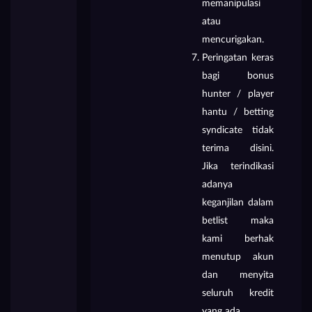
memanipulasi
atau
mencurigakan.
Peringatan keras
bagi bonus
hunter / player
hantu / betting
syndicate tidak
terima disini.
Jika terindikasi
adanya
keganjilan dalam
betlist maka
kami berhak
menutup akun
dan menyita
seluruh kredit
yang ada