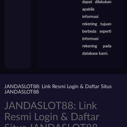
dapat dilakukan
apabila
informasi
rekening tujuan
berbeda seperti
informasi
rekening pada
database kami.
JANDASLOT88: Link Resmi Login & Daftar Situs
JANDASLOT88
JANDASLOT88: Link
Resmi Login & Daftar