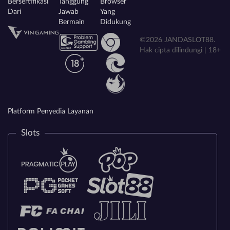
Bersertifikasi
Tanggung
Browser
Dari
Jawab
Yang
Bermain
Didukung
©2026 JANDASLOT88.
Hak cipta dilindungi | 18+
Platform Penyedia Layanan
Slots