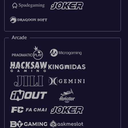
Arcade