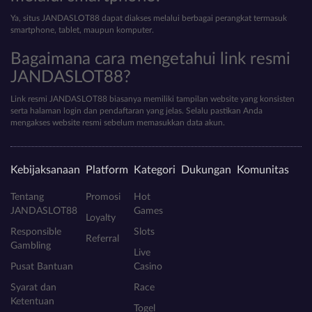
Ya, situs JANDASLOT88 dapat diakses melalui berbagai perangkat termasuk
smartphone, tablet, maupun komputer.
Bagaimana cara mengetahui link resmi
JANDASLOT88?
Link resmi JANDASLOT88 biasanya memiliki tampilan website yang konsisten
serta halaman login dan pendaftaran yang jelas. Selalu pastikan Anda
mengakses website resmi sebelum memasukkan data akun.
Kebijaksanaan
Platform
Kategori
Dukungan
Komunitas
Tentang
Promosi
Hot
JANDASLOT88
Games
Loyalty
Responsible
Slots
Referral
Gambling
Live
Pusat Bantuan
Casino
Syarat dan
Race
Ketentuan
Togel