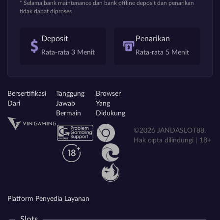
* Selama bank maintenance dan bank offline deposit dan penarikan
tidak dapat diproses
Deposit
Penarikan
Rata-rata 3 Menit
Rata-rata 5 Menit
Bersertifikasi
Tanggung
Browser
Dari
Jawab
Yang
Bermain
Didukung
©2026 JANDASLOT88.
Hak cipta dilindungi | 18+
Platform Penyedia Layanan
Slots