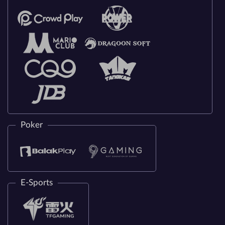
Poker
E-Sports