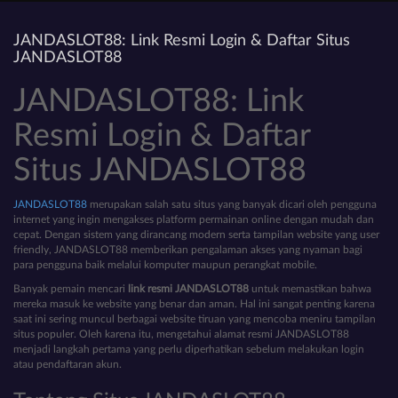
JANDASLOT88: Link Resmi Login & Daftar Situs
JANDASLOT88
JANDASLOT88: Link
Resmi Login & Daftar
Situs JANDASLOT88
JANDASLOT88
merupakan salah satu situs yang banyak dicari oleh pengguna
internet yang ingin mengakses platform permainan online dengan mudah dan
cepat. Dengan sistem yang dirancang modern serta tampilan website yang user
friendly, JANDASLOT88 memberikan pengalaman akses yang nyaman bagi
para pengguna baik melalui komputer maupun perangkat mobile.
Banyak pemain mencari
link resmi JANDASLOT88
untuk memastikan bahwa
mereka masuk ke website yang benar dan aman. Hal ini sangat penting karena
saat ini sering muncul berbagai website tiruan yang mencoba meniru tampilan
situs populer. Oleh karena itu, mengetahui alamat resmi JANDASLOT88
menjadi langkah pertama yang perlu diperhatikan sebelum melakukan login
atau pendaftaran akun.