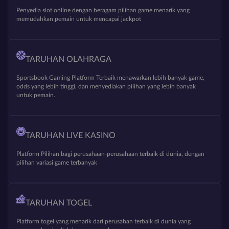
Penyedia slot online dengan beragam pilihan game menarik yang
memudahkan pemain untuk mencapai jackpot
TARUHAN OLAHRAGA
Sportsbook Gaming Platform Terbaik menawarkan lebih banyak game,
odds yang lebih tinggi, dan menyediakan pilihan yang lebih banyak
untuk pemain.
TARUHAN LIVE KASINO
Platform Pilihan bagi perusahaan-perusahaan terbaik di dunia, dengan
pilihan variasi game terbanyak
TARUHAN TOGEL
Platform togel yang menarik dari perusahan terbaik di dunia yang