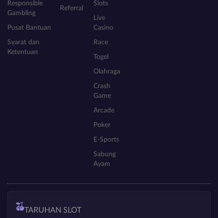
Responsible
Slots
Referral
Gambling
Live
Pusat Bantuan
Casino
Syarat dan
Race
Ketentuan
Togel
Olahraga
Crash
Game
Arcade
Poker
E-Sports
Sabung
Ayam
TARUHAN SLOT