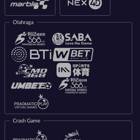
Olahraga
Crash Game